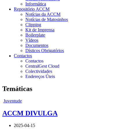
Informática
Repositório ACCM
Notícias da ACCM
Notícias de Matosinhos
Clipping
Kit de Imprensa
Boilerplate
Vídeos
Documentos
Dísticos Obrigatórios
Contactos
Contactos
CentralGest Cloud
Colectividades
Endereços Úteis
Temáticas
Juventude
ACCM DIVULGA
2025-04-15